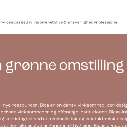
ervices
Cases
Bliv inspireret
Miljø & ansvarlighed
Professionel
 grønne omstilling 
til nye ressourcer. Bica er en dansk virksomhed, der des
il private virksomheder og offentlige institutioner. Bicas 
ål og kendetegnet ved et minimalistisk og arkitektonisk d
, at der sikres god ergonomi og hygiejne. Bicas produk