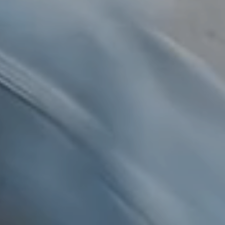
mesiden,
 vise
e