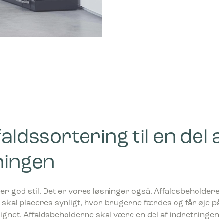
aldssortering til en del 
ningen
er god stil. Det er vores løsninger også. Affaldsbeholdere
kal placeres synligt, hvor brugerne færdes og får øje på 
signet. Affaldsbeholderne skal være en del af indretninge