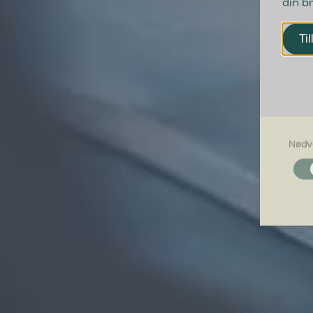
din b
Til
Nødv
Nødvendi
Nødvendig
grundlægg
Hjemmesid
Præferen
Præferenc
måde hjemm
befinder di