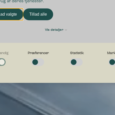
rug af deres tjenester.
lad valgte
Tillad alle
Vis detaljer
endig
Præferencer
Statistik
Mark
g
e cookies hjælper med at gøre en hjemmeside brugbar ved at aktivere
ende funktioner såsom side-navigation og adgang til sikre områder af hj
en kan ikke fungere ordentligt uden disse cookies.
cer
e cookies gør det muligt for en hjemmeside at huske oplysninger, der æn
esiden ser ud eller opfører sig på. F.eks. dit foretrukne sprog, eller den 
g i.