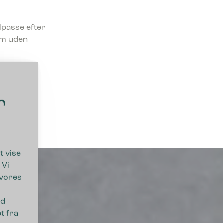
lpasse efter
rum uden
r
t vise
 Vi
 vores
ed
t fra