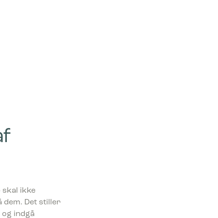
af
 skal ikke
dem. Det stiller
n og indgå