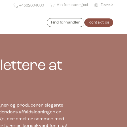
Min forespørgsel
Dansk
+4582304000
Find forhandler
Kontakt os
lettere at
igner og producerer elegante
indendørs affaldsløsninger er
esign, der smelter sammen med
ter forener konsekvent form og