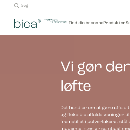
Fortsæt
TEST
Søg
til
indhold
Find din branche
Produkter
S
Vi gør den
løfte
Det handler om at gøre affald 
og fleksible affaldsløsninger t
fremstillet i pulverlakeret st
moderne interiør samtidig med