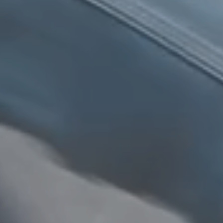
ke cookies giver hjemmesideejere indsigt i brugernes interaktion med hjem
dsamle og rapportere oplysninger anonymt.
cookies bruges til at spore brugere på tværs af websites. Hensigten er at
 der er relevante og engagerende for den enkelte bruger, og dermed mer
e for udgivere og tredjeparts-annoncører.