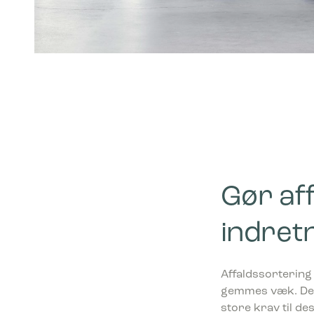
Gør aff
indret
Affaldssortering 
gemmes væk. De s
store krav til de