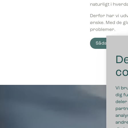
naturligt i hverd
Derfor har vi udv
ønske. Med de gla
problemer.
Sådan har vi 
De
co
Vi br
dig fu
deler
partn
analy
andre