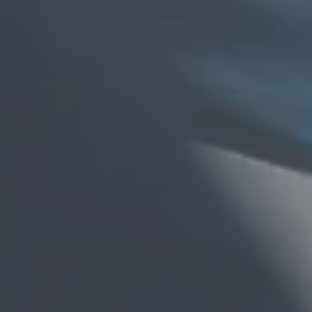
Statistik
Statistis
ved at in
Marketing
Marketing 
annoncer,
værdifuld