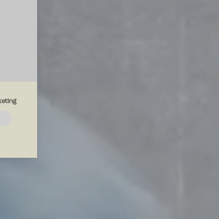
eting
emmesiden.
drer den
region, du