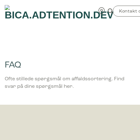
Fortsæt
TEST
til
Kontakt 
indhold
FAQ
Ofte stillede spørgsmål om affaldssortering. Find
svar på dine spørgsmål her.